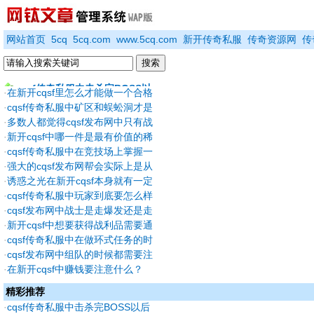
网站首页
5cq
5cq.com
www.5cq.com
新开传奇私服
传奇资源网
传
cqsf传奇私服中击杀完BOSS以
·
在新开cqsf里怎么才能做一个合格
的好师傅呢？
·
cqsf传奇私服中矿区和蜈蚣洞才是
后还要挖一下装备
早期玩家的回忆
·
多数人都觉得cqsf发布网中只有战
士玩家才是最氪金的
·
新开cqsf中哪一件是最有价值的稀
有装备？
·
cqsf传奇私服中在竞技场上掌握一
些PK技巧也很关键
·
强大的cqsf发布网帮会实际上是从
低级慢慢成长起来的
·
诱惑之光在新开cqsf本身就有一定
的成功几率
·
cqsf传奇私服中玩家到底要怎么样
去提升自己的操作水平？
·
cqsf发布网中战士是走爆发还是走
防御道路呢？
·
新开cqsf中想要获得战利品需要通
过哪三个渠道才能获得？
·
cqsf传奇私服中在做环式任务的时
候大家需要注意哪些地方呢？
·
cqsf发布网中组队的时候都需要注
意好哪些情况呢？
·
在新开cqsf中赚钱要注意什么？
精彩推荐
·
cqsf传奇私服中击杀完BOSS以后