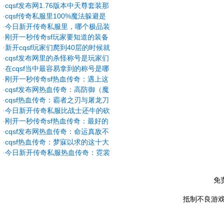
还要挖一下装备
·
cqsf发布网1.76版本中天尊套装那
么稀有
·
cqsf传奇私服里100%魔法躲避是
战士的追求
·
今日新开传奇私服里，哪个极品装
备你最喜欢
·
刚开一秒传奇sf玩家要知道的装备
隐藏属性
·
新开cqsf玩家们爬到40层的时候就
可以获得爬塔称号了
·
cqsf发布网里的杀怪称号是玩家们
最想要拥有的
·
在cqsf当中最容易拿到的称号是哪
一个？
·
刚开一秒传奇sf热血传奇：遇上这
些罕见事真是幸运儿
·
cqsf发布网热血传奇：高防御（魔
御）+高攻，运九套战士的王者搭配
·
cqsf热血传奇：霸者之刃与屠龙刀
的差别
·
今日新开传奇私服比战士还牛的砍
道穿搭，这身装备真不得了
·
刚开一秒传奇sf热血传奇：最好的
赤月手镯两档都在这儿
·
cqsf发布网热血传奇：命运真敌不
过裁决霸道？
·
cqsf热血传奇：梦寐以求的这十大
珍稀装备，看看你获得过吗？
·
今日新开传奇私服热血传奇：霓裳
羽衣 , 曾盛极一时的六大重装
免
抵制不良游戏